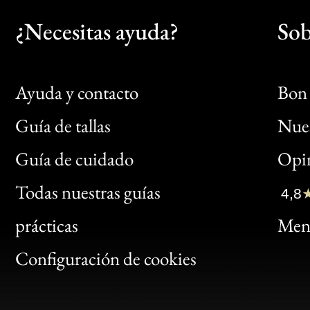
¿Necesitas ayuda?
Sob
Ayuda y contacto
Bon 
Guía de tallas
Nues
Bon
Guía de cuidado
Opin
Clic
Todas nuestras guías
4,8
Bon
prácticas
Menc
Gen
Configuración de cookies