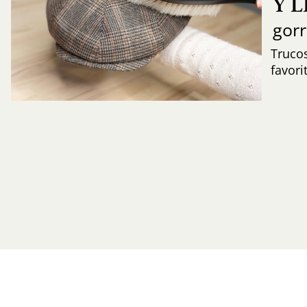
Y 
gor
Trucos
favori