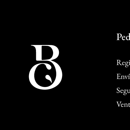
Ped
Regi
Enví
Segu
Vent