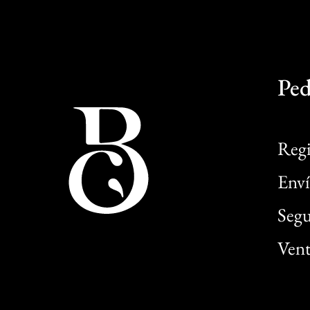
Ped
Regi
Enví
Segu
Vent