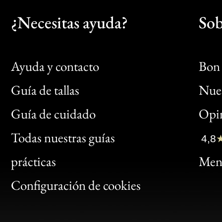
¿Necesitas ayuda?
Sob
Ayuda y contacto
Bon 
Guía de tallas
Nues
Bon
Guía de cuidado
Opin
Clic
Todas nuestras guías
4,8
Bon
prácticas
Menc
Gen
Configuración de cookies