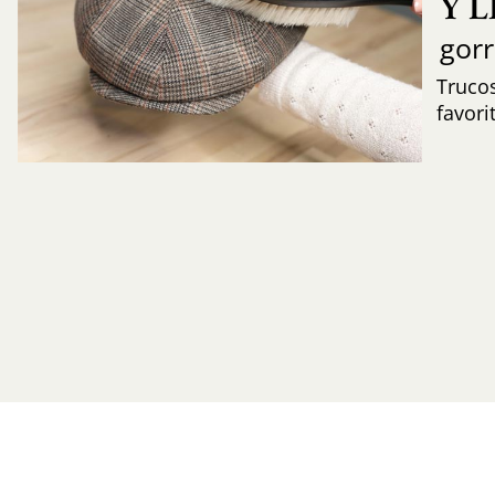
Y 
gor
Trucos
favori