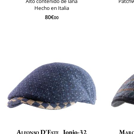
Alto contenido de lana
Patchw
Hecho en Italia
80€
00
Alfonso D'Este
Ionio-32
Maro