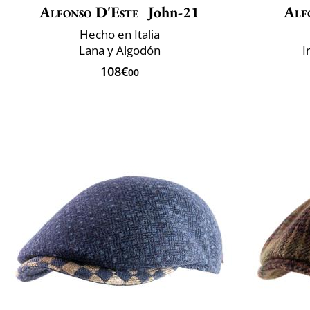
Alfonso D'Este
John-21
Alf
Hecho en Italia
Lana y Algodón
I
108€
00