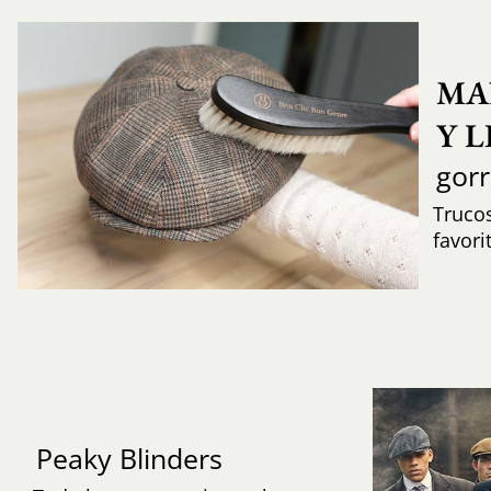
MA
Y 
gor
Trucos
favori
Peaky Blinders