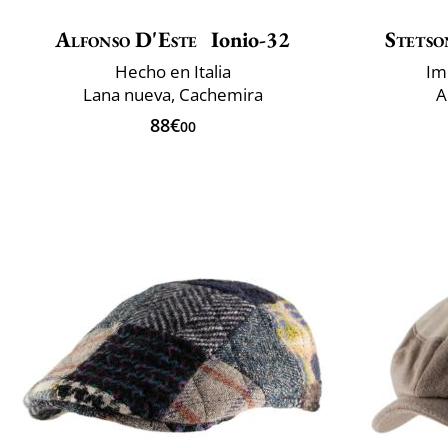
Alfonso D'Este
Ionio-32
Stetso
Hecho en Italia
Im
Lana nueva, Cachemira
A
88€
00