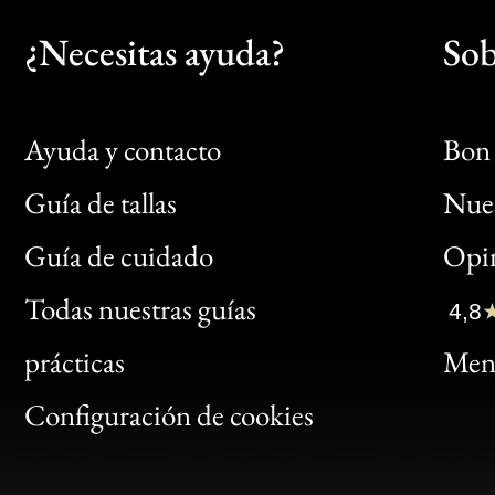
¿Necesitas ayuda?
Sob
Ayuda y contacto
Bon 
Guía de tallas
Nues
Bon
Guía de cuidado
Opin
Clic
Todas nuestras guías
4,8
Bon
prácticas
Menc
Gen
Configuración de cookies