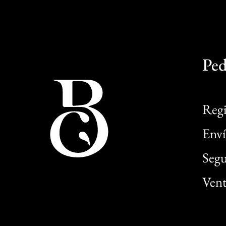
Ped
Regi
Enví
Segu
Vent