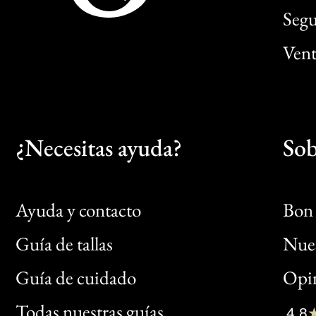
Segu
Vent
¿Necesitas ayuda?
Sob
Ayuda y contacto
Bon 
Guía de tallas
Nues
Bon
Guía de cuidado
Opin
Clic
Todas nuestras guías
4,8