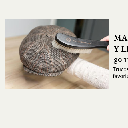
MA
Y 
gor
Trucos
favori