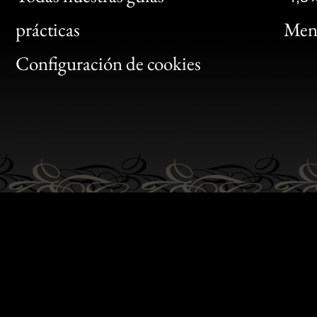
Bon
prácticas
Menc
Gen
Configuración de cookies