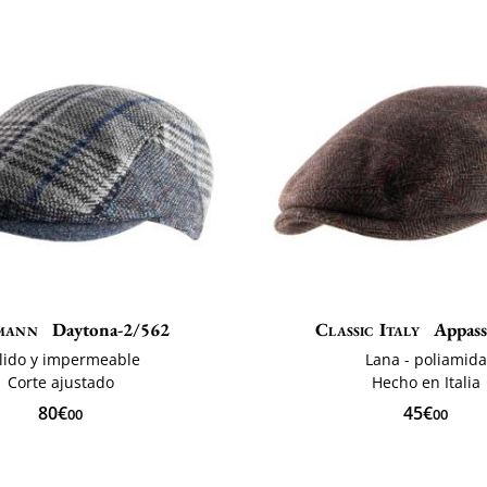
mann
Daytona-2/562
Classic Italy
Appass
lido y impermeable
Lana - poliamida
Corte ajustado
Hecho en Italia
80€
45€
00
00