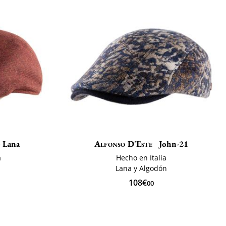
 Lana
Alfonso D'Este
John-21
a
Hecho en Italia
Lana y Algodón
108€
00