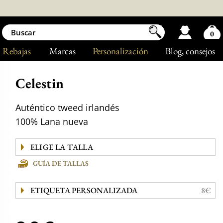
0
Rebajas
Marcas
Personalización
Blog
, consejos
Celestin
Auténtico tweed irlandés
100% Lana nueva
GUÍA DE TALLAS
ETIQUETA PERSONALIZADA
8€