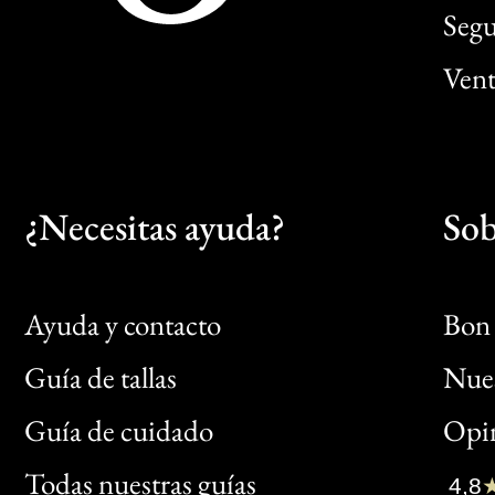
Segu
Vent
¿Necesitas ayuda?
Sob
Ayuda y contacto
Bon 
Guía de tallas
Nues
Bon
Guía de cuidado
Opin
Clic
Todas nuestras guías
4,8