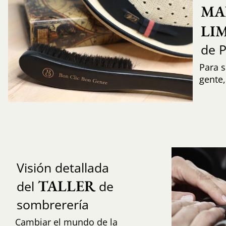
MA
LI
de 
Para s
gente
Visión detallada
TALLER
del
de
sombrerería
Cambiar el mundo de la