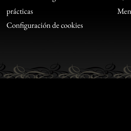
Bon
prácticas
Menc
Gen
Configuración de cookies