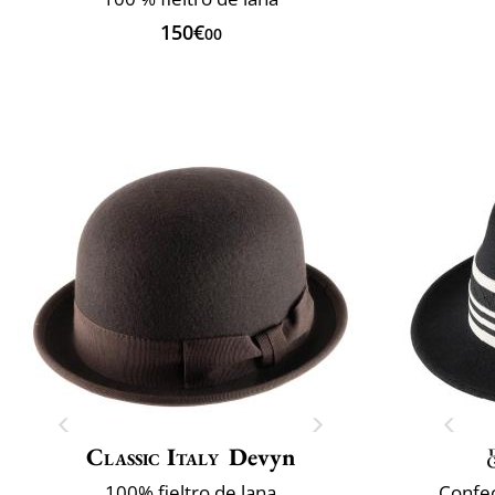
150€
00
Classic Italy
Devyn
100% fieltro de lana
Confec