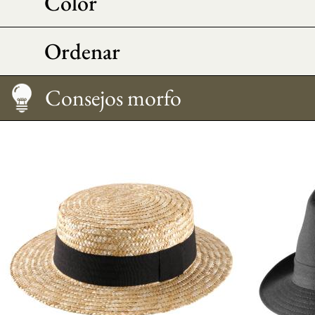
Color
Ordenar
Cuidado
Cómo llevarlo
Medir su talla
Consejos morfo