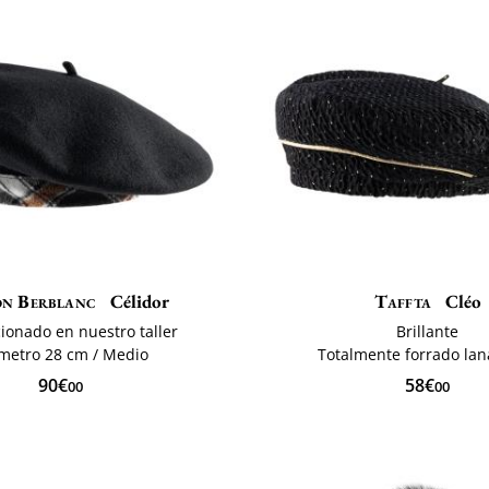
on Berblanc
Célidor
Taffta
Cléo
ionado en nuestro taller
Brillante
metro 28 cm / Medio
Totalmente forrado lan
90€
58€
00
00