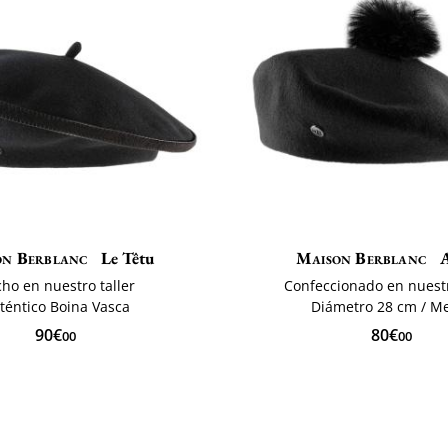
on Berblanc
Le Têtu
Maison Berblanc
A
ho en nuestro taller
Confeccionado en nuestr
téntico Boina Vasca
Diámetro 28 cm / M
90€
80€
00
00