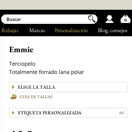
0
Rebajas
Marcas
Personalización
Blog
, consejos
Emmie
Terciopelo
Totalmente forrado lana polar
GUÍA DE TALLAS
ETIQUETA PERSONALIZADA
8€