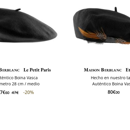
Berblanc
Le Petit Paris
Maison Berblanc
Et
téntico Boina Vasca
Hecho en nuestro ta
metro 28 cm / medio
Auténtico Boina Va
80€
7€
-20%
47€
00
60