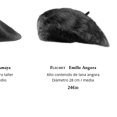
maya
Flechet
Emilie Angora
o taller
Alto contenido de lana angora
edio
Diámetro 28 cm / media
24€
00