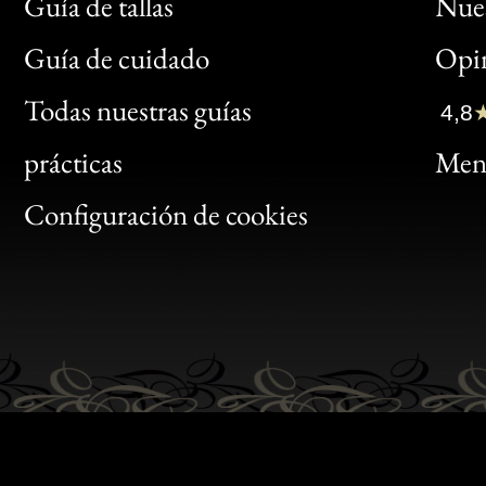
Guía de tallas
Nues
Bon
Guía de cuidado
Opin
Clic
Todas nuestras guías
4,8
Bon
prácticas
Menc
Gen
Configuración de cookies