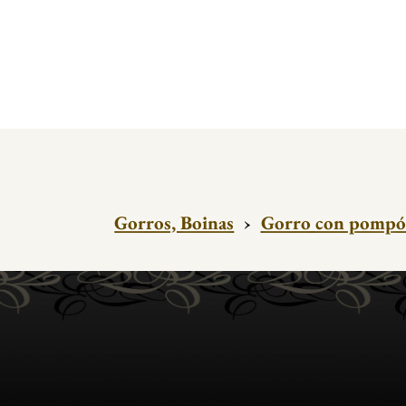
Gorros, Boinas
›
Gorro con pomp