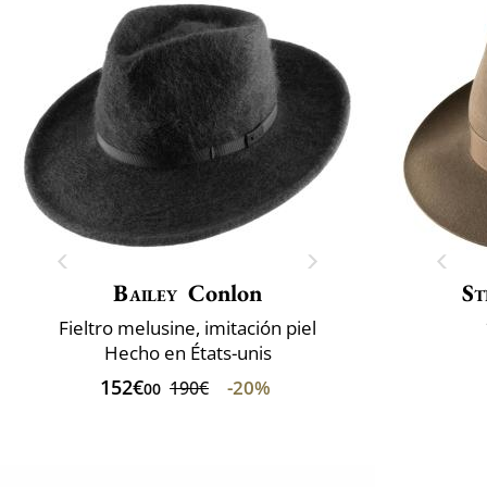
Bailey
Conlon
St
Fieltro melusine, imitación piel
Hecho en États-unis
152€
-20%
190€
00