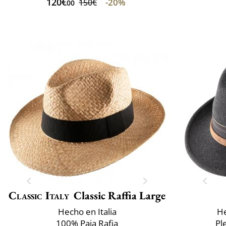
120€
-20%
150€
00
Classic Italy
Classic Raffia Large
Hecho en Italia
He
100% Paja Rafia
Pl