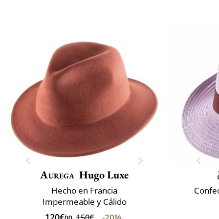
Aurega
Hugo Luxe
Hecho en Francia
Confec
Impermeable y Cálido
120€
-20%
150€
00