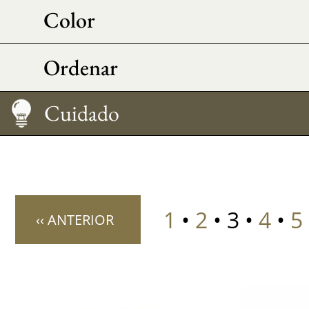
Color
Ordenar
Cómo llevarlo
Medir su talla
Cuidado
1
•
2
• 3 •
4
•
5
‹‹ ANTERIOR