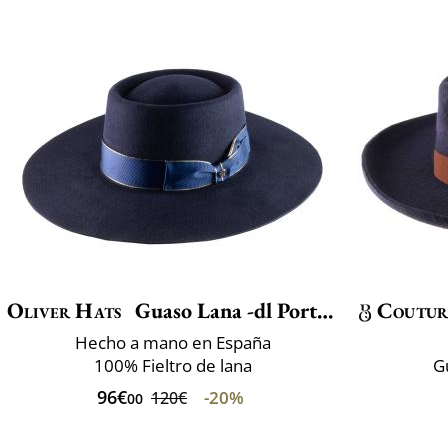
Oliver Hats
Guaso Lana -dl Port.luxe
Coutur
Hecho a mano en España
100% Fieltro de lana
G
96€
-20%
120€
00