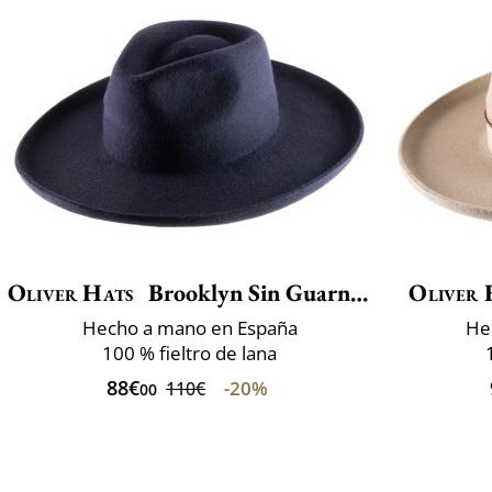
Oliver Hats
Brooklyn Sin Guarnicion
Oliver 
Hecho a mano en España
He
100 % fieltro de lana
88€
-20%
110€
00