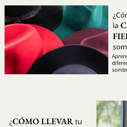
¿Có
C
la
FI
som
Aprend
difere
sombr
CÓMO LLEVAR
¿
tu