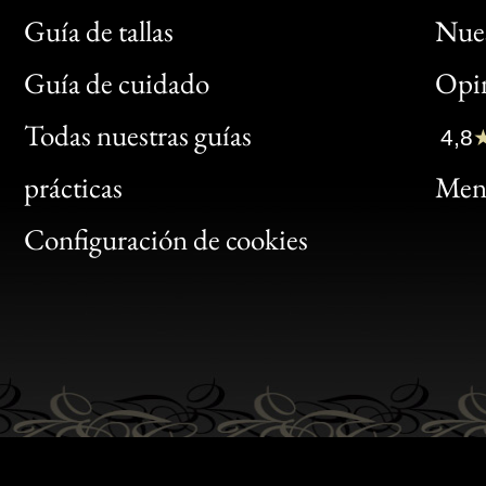
Guía de tallas
Nues
Bon
Guía de cuidado
Opin
Clic
Todas nuestras guías
4,8
Bon
prácticas
Menc
Gen
Configuración de cookies