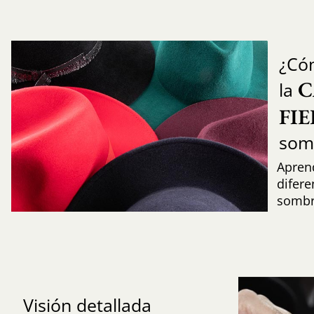
¿Có
C
la
FI
som
Aprend
difere
sombr
Visión detallada