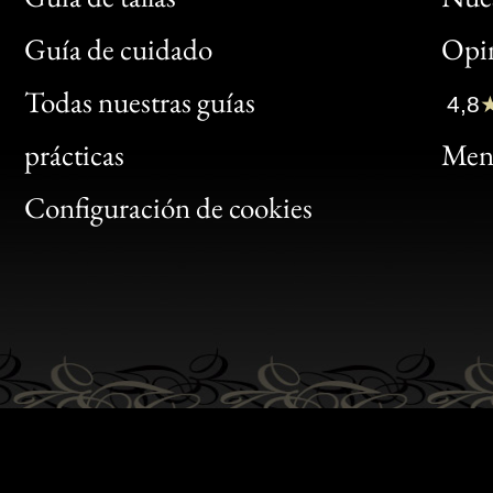
Bon
Guía de cuidado
Opin
Clic
Todas nuestras guías
4,8
Bon
prácticas
Menc
Gen
Configuración de cookies