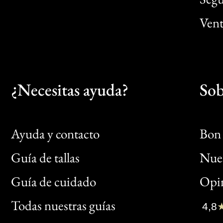
Vent
¿Necesitas ayuda?
Sob
Ayuda y contacto
Bon 
Guía de tallas
Nues
Bon
Guía de cuidado
Opin
Clic
Todas nuestras guías
4,8