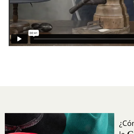
¿Có
C