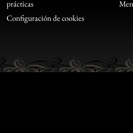
Bon
prácticas
Menc
Gen
Configuración de cookies