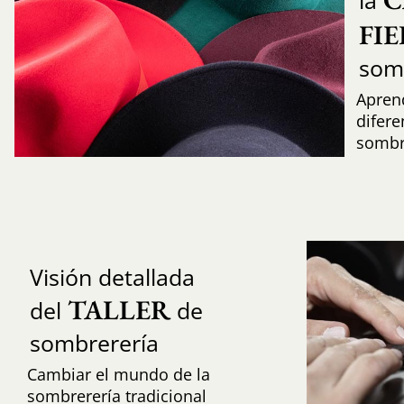
la
FI
som
Aprend
difere
sombr
Visión detallada
TALLER
del
de
sombrerería
Cambiar el mundo de la
sombrerería tradicional