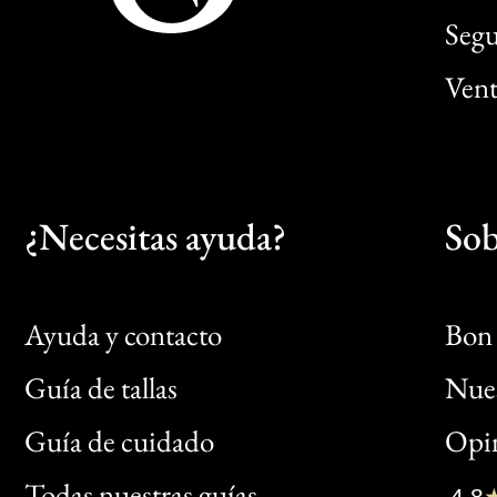
Segu
Vent
¿Necesitas ayuda?
Sob
Ayuda y contacto
Bon 
Guía de tallas
Nues
Bon
Guía de cuidado
Opin
Clic
Todas nuestras guías
4,8