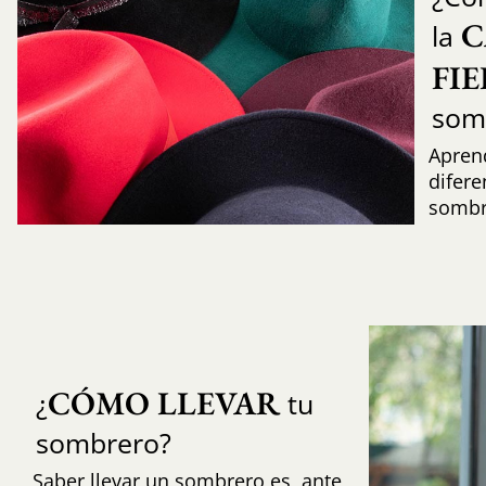
C
la
FI
som
Aprend
difere
sombr
CÓMO LLEVAR
¿
tu
sombrero?
Saber llevar un sombrero es, ante