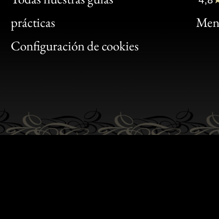
Bon
prácticas
Menc
Gen
Configuración de cookies