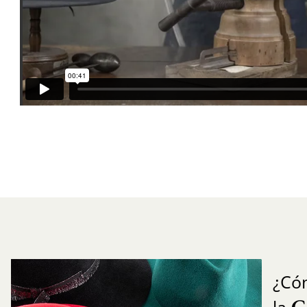
¿Có
C