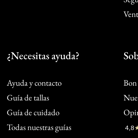
Vent
¿Necesitas ayuda?
Sob
Ayuda y contacto
Bon 
Guía de tallas
Nues
Bon
Guía de cuidado
Opin
Clic
Todas nuestras guías
4,8