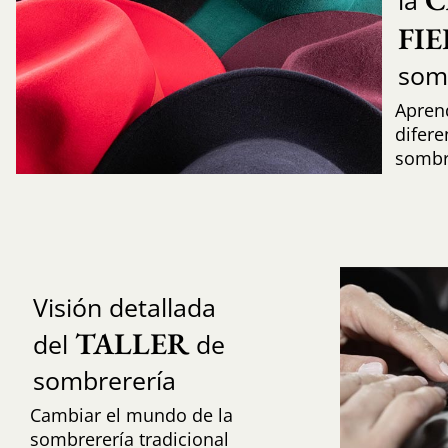
la
FI
som
Aprend
difere
sombr
Visión detallada
TALLER
del
de
sombrerería
Cambiar el mundo de la
sombrerería tradicional