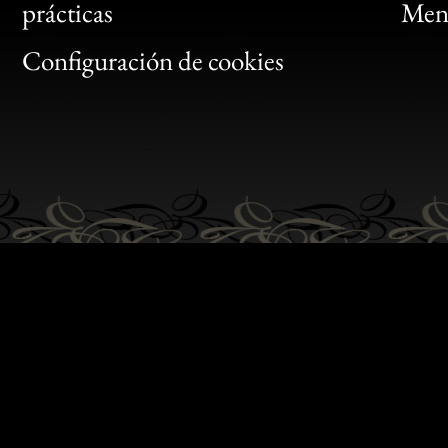
Bon
prácticas
Menc
Gen
Configuración de cookies