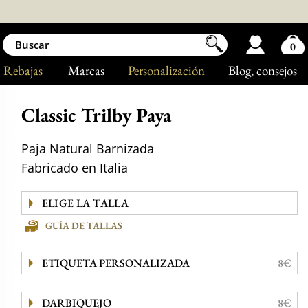
0
Rebajas
Marcas
Personalización
Blog
, consejos
Classic Trilby Paya
Paja Natural Barnizada
Fabricado en Italia
GUÍA DE TALLAS
ETIQUETA PERSONALIZADA
8€
DARBIQUEJO
8€