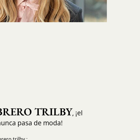
BRERO TRILBY
, ¡el
nunca pasa de moda!
ero trilby :