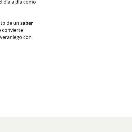
el día a día como
ruto de un
saber
e convierte
 veraniego con