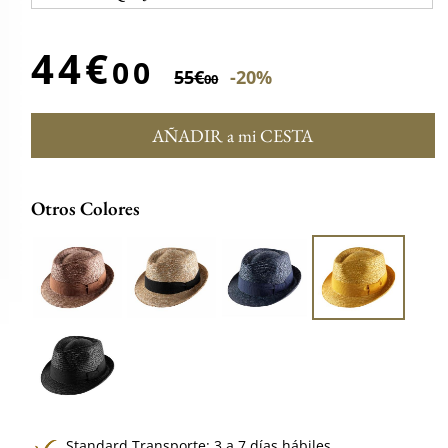
44€
00
55€
-20%
00
AÑADIR a mi CESTA
Otros Colores
Standard Transporte: 3 a 7 días hábiles