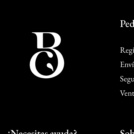
Ped
Regi
Enví
Segu
Vent
¿Necesitas ayuda?
Sob