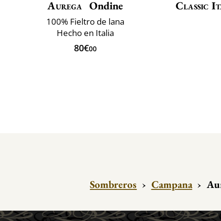
Aurega
Ondine
Classic It
100% Fieltro de lana
Hecho en Italia
80€
00
Sombreros
›
Campana
›
Aur