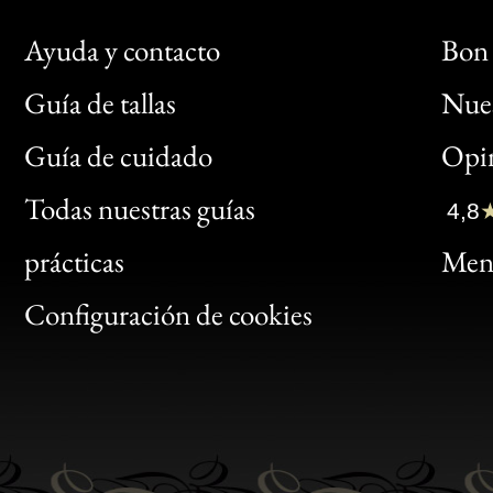
Ayuda y contacto
Bon 
Guía de tallas
Nues
Bon
Guía de cuidado
Opin
Clic
Todas nuestras guías
4,8
Bon
prácticas
Menc
Gen
Configuración de cookies