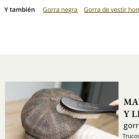
Y también
Gorra negra
Gorra de vestir ho
MA
Y 
gor
Trucos