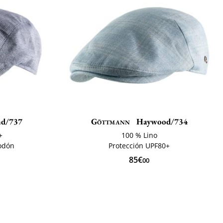
d/737
Göttmann
Haywood/734
+
100 % Lino
godón
Protección UPF80+
85€
00