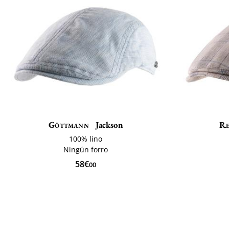
Göttmann
Jackson
Re
100% lino
Ningún forro
58€
00