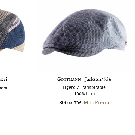
cci
Göttmann
Jackson/536
Ligero y Transpirable
godón
100% Lino
30€
Mini Precio
70€
00