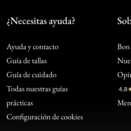
¿Necesitas ayuda?
Sob
Ayuda y contacto
Bon 
Guía de tallas
Nues
Bon
Guía de cuidado
Opin
Clic
Todas nuestras guías
4,8
Bon
prácticas
Menc
Gen
Configuración de cookies