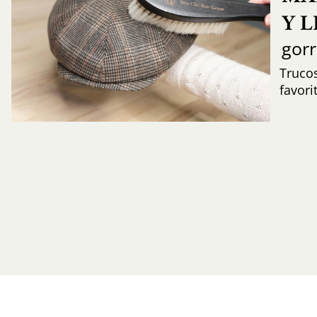
Y 
gor
Trucos
favori