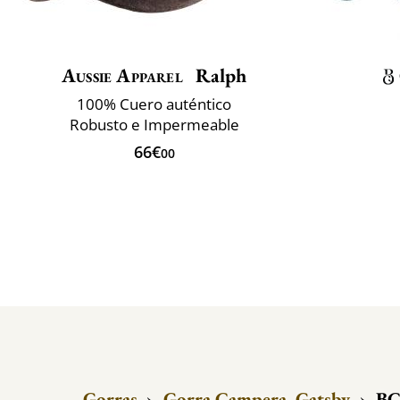
Aussie Apparel
Ralph
100% Cuero auténtico
Robusto e Impermeable
66€
00
Gorras
›
Gorra Campera, Gatsby
›
BC