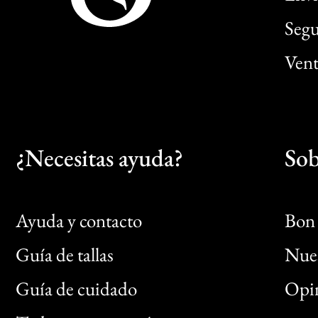
Segu
Vent
¿Necesitas ayuda?
Sob
Ayuda y contacto
Bon 
Guía de tallas
Nues
Bon
Guía de cuidado
Opin