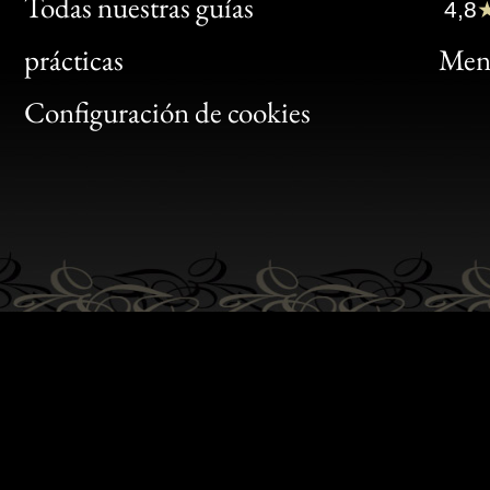
Clic
Todas nuestras guías
4,8
Bon
prácticas
Menc
Gen
Configuración de cookies