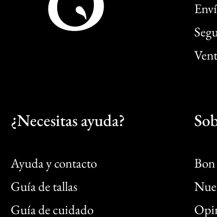
Enví
Segu
Vent
¿Necesitas ayuda?
Sob
Ayuda y contacto
Bon 
Guía de tallas
Nues
Bon
Guía de cuidado
Opin