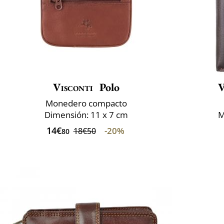
Visconti
Polo
V
Monedero compacto
Dimensión: 11 x 7 cm
M
14€
-20%
18€50
80