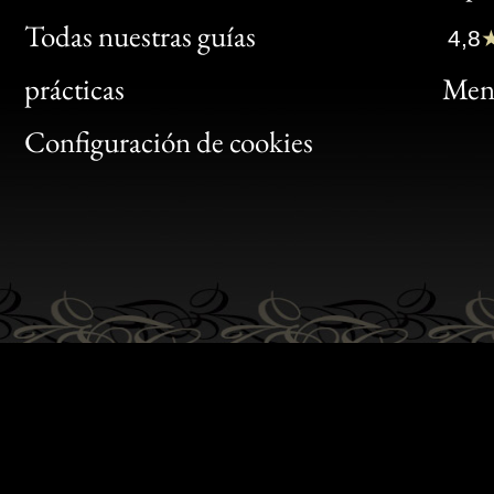
Clic
Todas nuestras guías
4,8
Bon
prácticas
Menc
Gen
Configuración de cookies