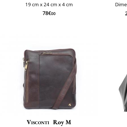
19 cm x 24 cm x 4 cm
Dimen
78€
00
Visconti
Roy M