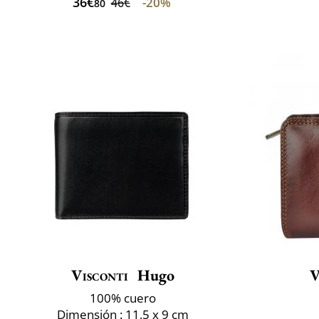
36€
-20%
46€
80
Visconti
Hugo
V
100% cuero
Dimensión : 11,5 x 9 cm