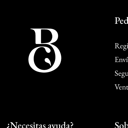
Ped
Regi
Enví
Segu
Vent
¿Necesitas ayuda?
Sob