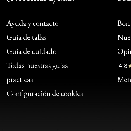
Ayuda y contacto
Bon 
Guía de tallas
Nues
Bon
Guía de cuidado
Opin
Clic
Todas nuestras guías
4,8
Bon
prácticas
Menc
Gen
Configuración de cookies