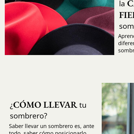
C
la
FI
som
Aprend
difere
sombr
CÓMO LLEVAR
¿
tu
sombrero?
Saber llevar un sombrero es, ante
todo, saber cómo posicionarlo,