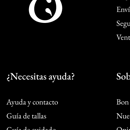
Enví
Segu
Vent
¿Necesitas ayuda?
Sob
Ayuda y contacto
Bon 
Guía de tallas
Nues
Bon
Guía de cuidado
Opin