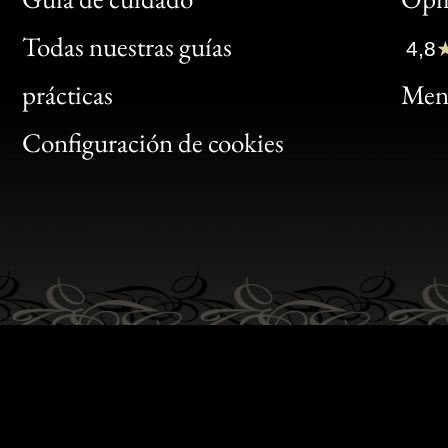
Clic
Todas nuestras guías
4,8
Bon
prácticas
Menc
Gen
Configuración de cookies