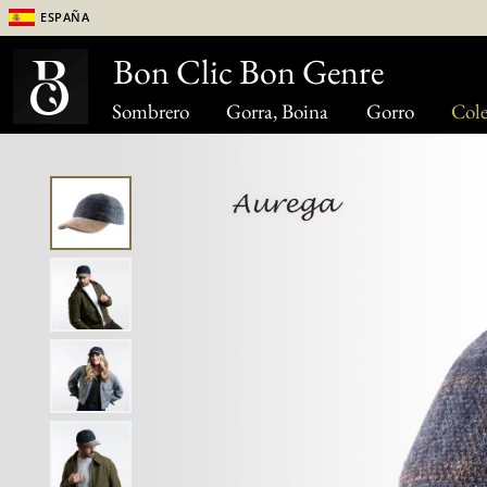
España
Bon Clic Bon Genre
Sombrero
Gorra, Boina
Gorro
Cole