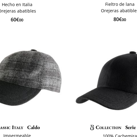
Fieltro de lana
Hecho en Italia
Orejeras abatible
Orejeras abatibles
80€
60€
00
00
assic Italy
Caldo
Collection
Seri
Impermeable
100% Cachemira