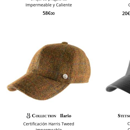
Impermeable y Caliente
58€
20€
00
Collection
Ilario
Stets
C
Certificación Harris Tweed
O
Impermeable