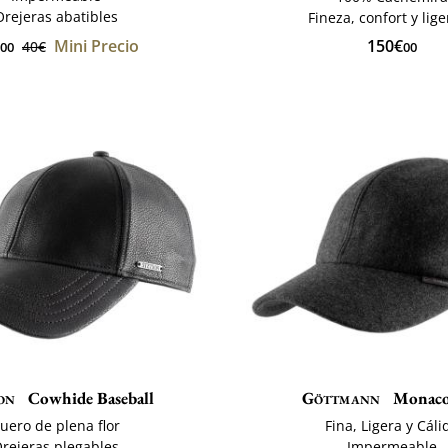
Orejeras abatibles
Fineza, confort y lig
Mini Precio
150€
40€
00
00
on
Cowhide Baseball
Göttmann
Monaco
uero de plena flor
Fina, Ligera y Cáli
rejeras plegables
Impermeable