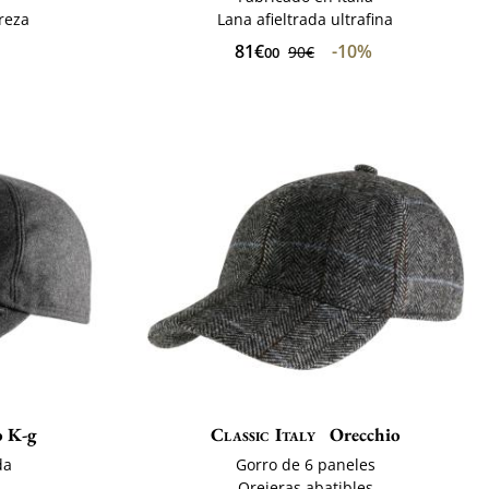
ereza
Lana afieltrada ultrafina
81€
-10%
90€
00
 K-g
Classic Italy
Orecchio
da
Gorro de 6 paneles
Orejeras abatibles