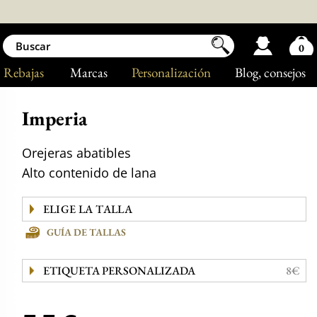
0
Rebajas
Marcas
Personalización
Blog
, consejos
Imperia
Orejeras abatibles
Alto contenido de lana
GUÍA DE TALLAS
ETIQUETA PERSONALIZADA
8€