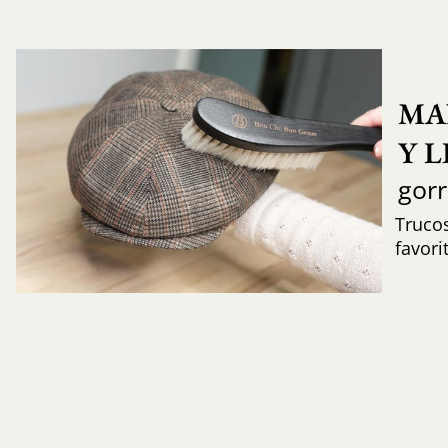
MA
Y 
gor
Trucos
favori