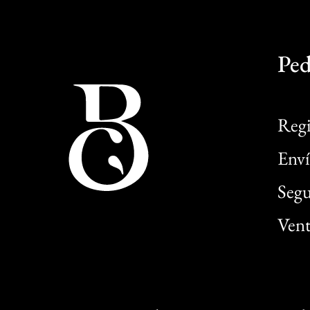
Ped
Regi
Enví
Segu
Vent