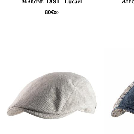
Marone 1881
Lucael
Alfo
80€
00