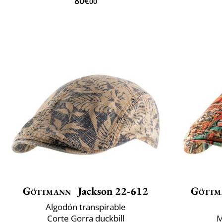
80€
00
Göttmann
Jackson 22-612
Göttm
Algodón transpirable
Corte Gorra duckbill
M