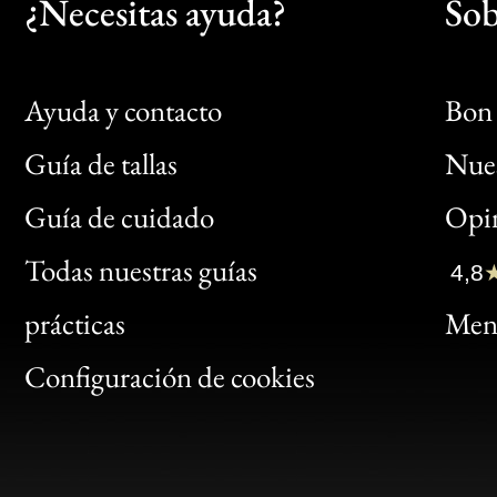
¿Necesitas ayuda?
Sob
Ayuda y contacto
Bon 
Guía de tallas
Nues
Bon
Guía de cuidado
Opin
Clic
Todas nuestras guías
4,8
Bon
prácticas
Menc
Gen
Configuración de cookies