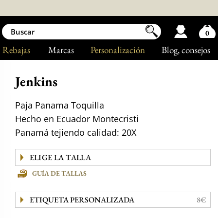
0
Rebajas
Marcas
Personalización
Blog
, consejos
Jenkins
Paja Panama Toquilla
Hecho en Ecuador Montecristi
Panamá tejiendo calidad: 20X
GUÍA DE TALLAS
ETIQUETA PERSONALIZADA
8€