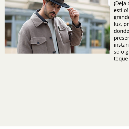
¡Deja 
estilo
grande
luz, p
donde
prese
insta
solo g
toque 