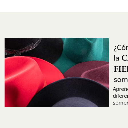
¿Có
C
la
FI
som
Aprend
difere
sombr