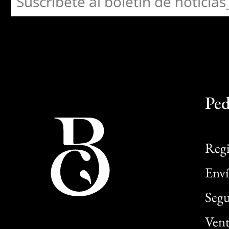
Ped
Regi
Enví
Segu
Vent