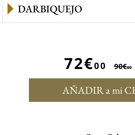
DARBIQUEJO
72€
00
90€
00
AÑADIR a mi C