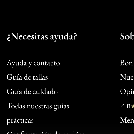
¿Necesitas ayuda?
Sob
Ayuda y contacto
Bon 
Guía de tallas
Nues
Bon
Guía de cuidado
Opin
Clic
Todas nuestras guías
4,8
Bon
prácticas
Menc
Gen