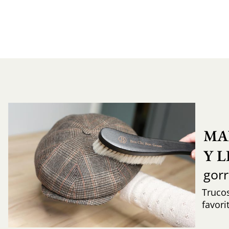
MA
Y 
gor
Trucos
favori