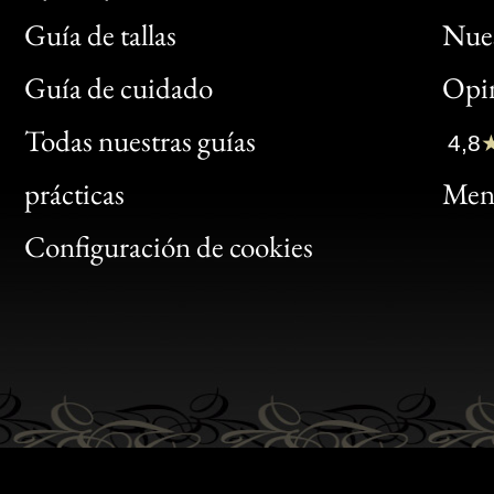
Guía de tallas
Nues
Bon
Guía de cuidado
Opin
Clic
Todas nuestras guías
4,8
Bon
prácticas
Menc
Gen
Configuración de cookies