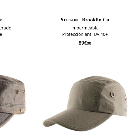
c
Stetson
Brooklin Co
cerado
Impermeable
te
Protección anti UV 40+
89€
00