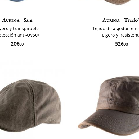
Aurega
Sam
Aurega
Treck/
gero y transpirable
Tejido de algodón en
otección anti-UV50+
Ligero y Resisten
20€
52€
00
00