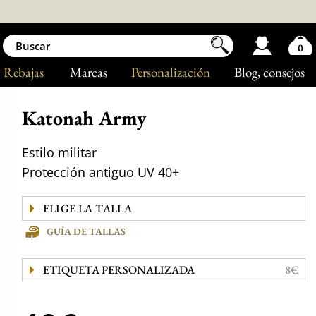
0
Rebajas
Marcas
Personalización
Blog
, consejos
Katonah Army
Estilo militar
Protección antiguo UV 40+
GUÍA DE TALLAS
ETIQUETA PERSONALIZADA
8€