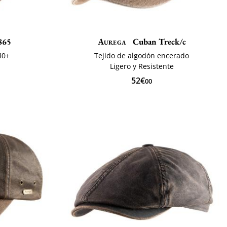
865
Aurega
Cuban Treck/c
40+
Tejido de algodón encerado
Ligero y Resistente
52€
00