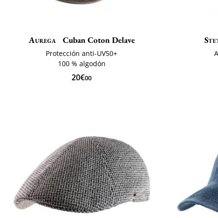
Aurega
Cuban Coton Delave
Ste
Protección anti-UV50+
A
100 % algodón
20€
00