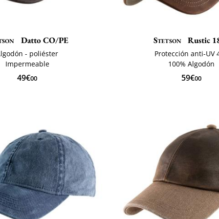
tson
Datto CO/PE
Stetson
Rustic 1
lgodón - poliéster
Protección anti-UV 
Impermeable
100% Algodón
49€
59€
00
00