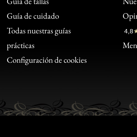
Guía de tallas
Nues
Bon
Guía de cuidado
Opin
Clic
Todas nuestras guías
4,8
Bon
prácticas
Menc
Gen
Configuración de cookies