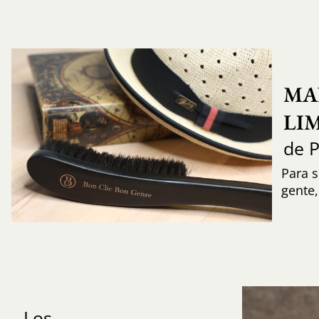
MA
LI
de 
Para s
gente
Los