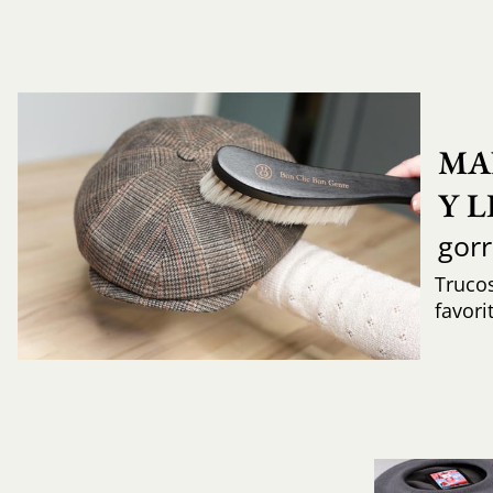
MA
Y 
gor
Trucos
favori