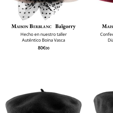
Maison Berblanc
Baïgorry
Mais
Hecho en nuestro taller
Confec
Auténtico Boina Vasca
Di
80€
00