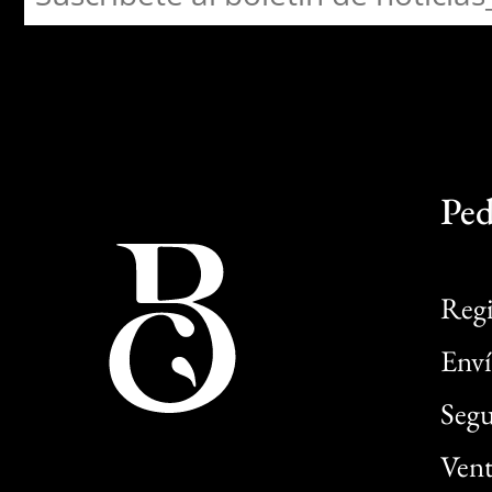
Ped
Regi
Enví
Segu
Vent