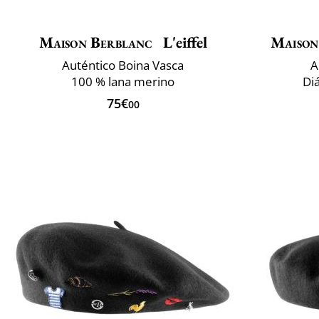
Maison Berblanc
L'eiffel
Maison
Auténtico Boina Vasca
A
100 % lana merino
Di
75€
00