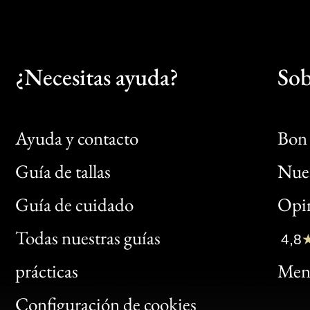
¿Necesitas ayuda?
Sob
Ayuda y contacto
Bon 
Guía de tallas
Nues
Bon
Guía de cuidado
Opin
Clic
Todas nuestras guías
4,8
Bon
prácticas
Menc
Gen
Configuración de cookies