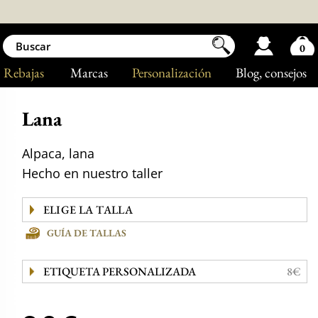
0
Rebajas
Marcas
Personalización
Blog
, consejos
Lana
Alpaca, lana
Hecho en nuestro taller
GUÍA DE TALLAS
ETIQUETA PERSONALIZADA
8€