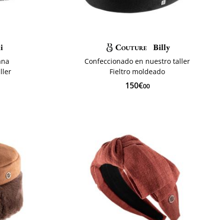
i
Couture
Billy
ana
Confeccionado en nuestro taller
ller
Fieltro moldeado
150€
00