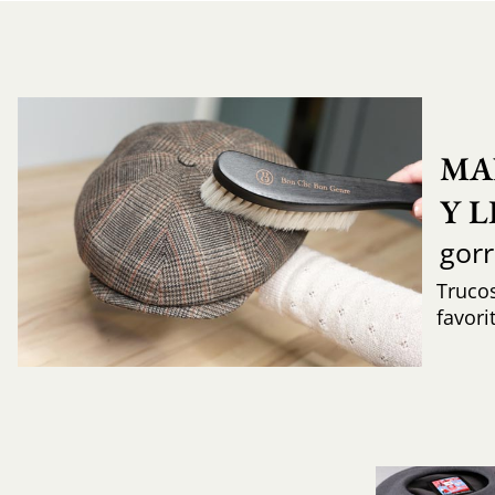
MA
Y 
gor
Trucos
favori