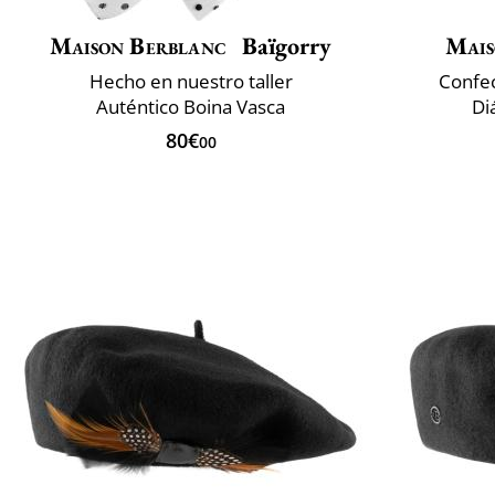
Maison Berblanc
Baïgorry
Mais
Hecho en nuestro taller
Confec
Auténtico Boina Vasca
Di
80€
00