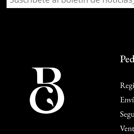
Ped
Regi
Enví
Segu
Vent