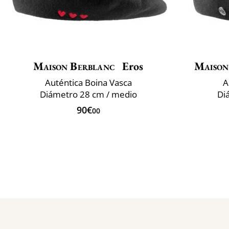
Maison Berblanc
Eros
Maison
Auténtica Boina Vasca
A
Diámetro 28 cm / medio
Di
90€
00