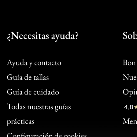
¿Necesitas ayuda?
Sob
Ayuda y contacto
Bon 
Guía de tallas
Nues
Bon
Guía de cuidado
Opin
Clic
Todas nuestras guías
4,8
Bon
prácticas
Menc
Gen
Configuración de cookies