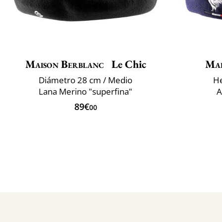
Maison Berblanc
Le Chic
Mai
Diámetro 28 cm / Medio
He
Lana Merino "superfina"
A
89€
00