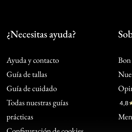
¿Necesitas ayuda?
Sob
Ayuda y contacto
Bon 
Guía de tallas
Nues
Bon
Guía de cuidado
Opin
Clic
Todas nuestras guías
4,8
Bon
prácticas
Menc
Gen
Configuración de cookies