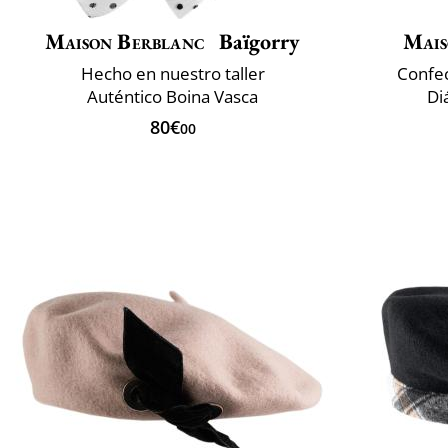
Maison Berblanc
Baïgorry
Mais
Hecho en nuestro taller
Confec
Auténtico Boina Vasca
Di
80€
00