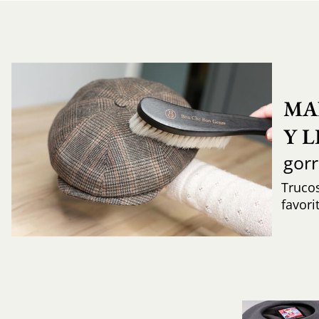
MA
Y 
gor
Trucos
favori