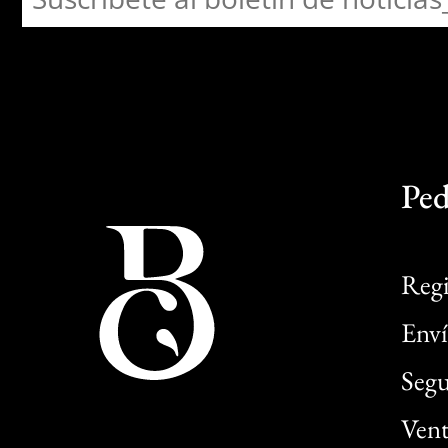
Ped
Regi
Enví
Segu
Vent