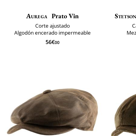
Aurega
Prato Vin
Stetso
Corte ajustado
C
Algodón encerado impermeable
Mezc
56€
00