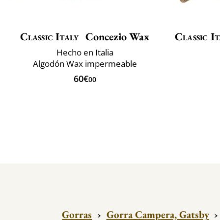
Classic Italy
Concezio Wax
Classic It
Hecho en Italia
Algodón Wax impermeable
60€
00
Gorras
›
Gorra Campera, Gatsby