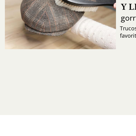
Y 
gor
Trucos
favori