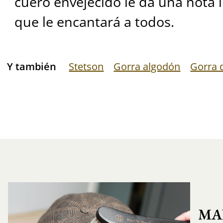
cuero envejecido le da una nota 
que le encantará a todos.
Y también
Stetson
Gorra algodón
Gorra d
MA