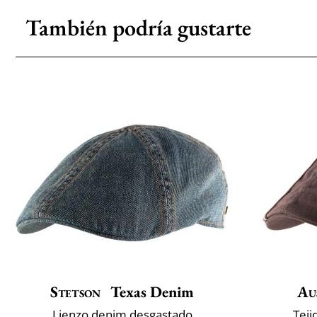
También podría gustarte
Stetson
Texas Denim
Au
Lienzo denim desgastado
Teji