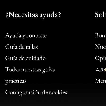
¿Necesitas ayuda?
Sob
Ayuda y contacto
Bon 
Guía de tallas
Nues
Bon
Guía de cuidado
Opin
Clic
Todas nuestras guías
4,8
Bon
prácticas
Menc
Gen
Configuración de cookies