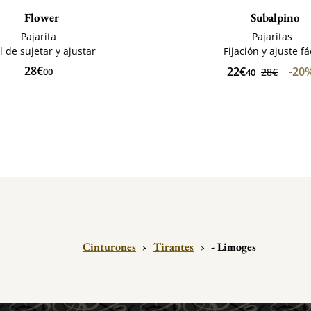
Flower
Subalpino
Pajarita
Pajaritas
l de sujetar y ajustar
Fijación y ajuste fá
28€
22€
-20
00
28€
40
Cinturones
›
Tirantes
›
- Limoges