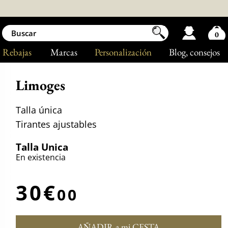
0
Rebajas
Marcas
Personalización
Blog
, consejos
Limoges
Talla única
Tirantes ajustables
Talla Unica
En existencia
30€
00
AÑADIR a mi CESTA