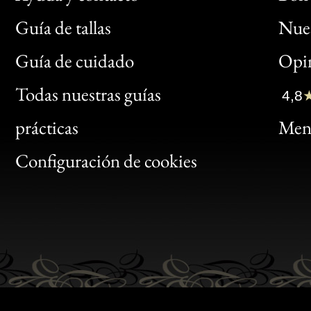
Guía de tallas
Nues
Bon
Guía de cuidado
Opin
Clic
Todas nuestras guías
4,8
Bon
prácticas
Menc
Gen
Configuración de cookies