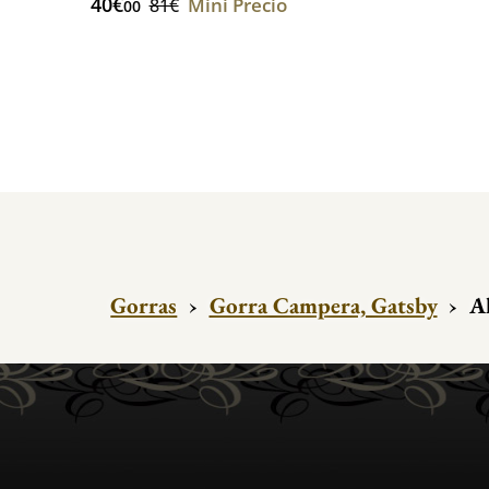
40€
Mini Precio
81€
00
Gorras
›
Gorra Campera, Gatsby
›
A