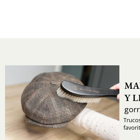
MA
Y 
gor
Trucos
favori