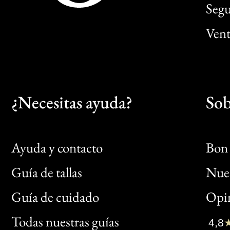
Segu
Vent
¿Necesitas ayuda?
Sob
Ayuda y contacto
Bon 
Guía de tallas
Nues
Bon
Guía de cuidado
Opin
Clic
Todas nuestras guías
4,8