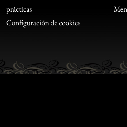
Bon
prácticas
Menc
Gen
Configuración de cookies