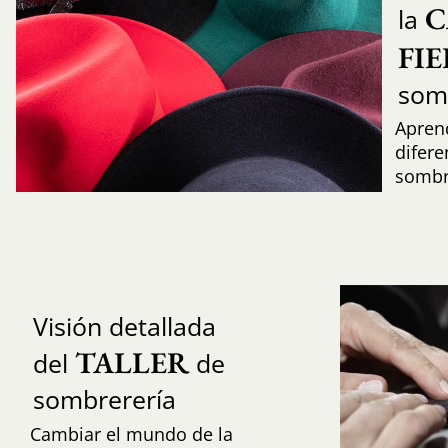
C
la
FI
som
Aprend
difere
sombr
Visión detallada
TALLER
del
de
sombrerería
Cambiar el mundo de la