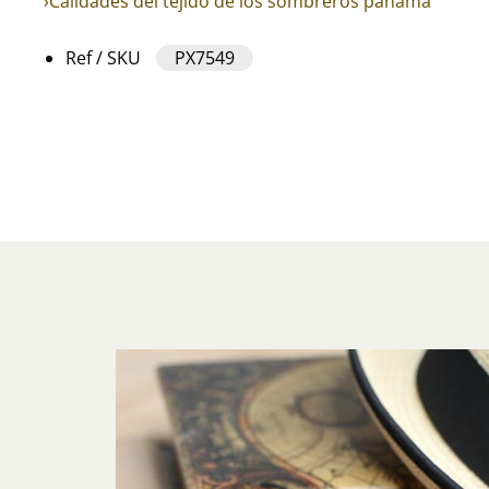
›Calidades del tejido de los sombreros panama
Ref / SKU
PX7549