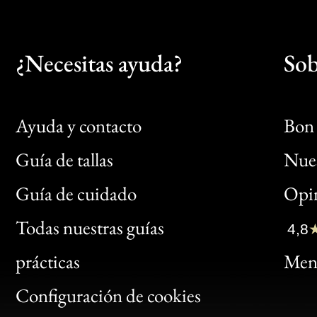
¿Necesitas ayuda?
Sob
Ayuda y contacto
Bon 
Guía de tallas
Nues
Bon
Guía de cuidado
Opin
Clic
Todas nuestras guías
4,8
Bon
prácticas
Menc
Gen
Configuración de cookies