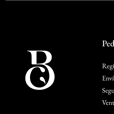
Ped
Regi
Enví
Segu
Vent