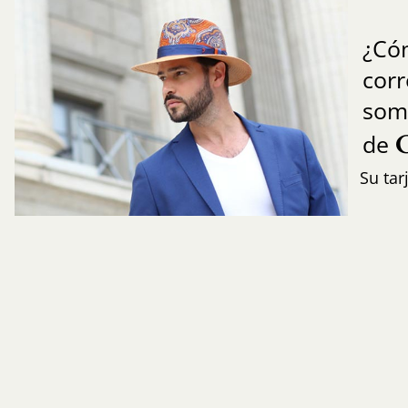
¿Có
cor
som
de
Su tar