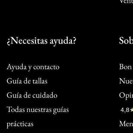
Vent
¿Necesitas ayuda?
Sob
Ayuda y contacto
Bon 
Guía de tallas
Nues
Bon
Guía de cuidado
Opin
Clic
Todas nuestras guías
4,8
Bon
prácticas
Menc