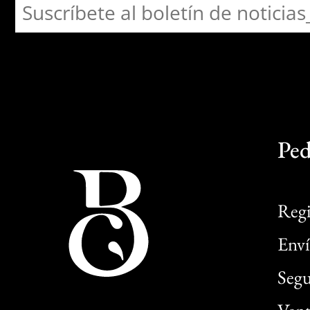
Ped
Regi
Enví
Segu