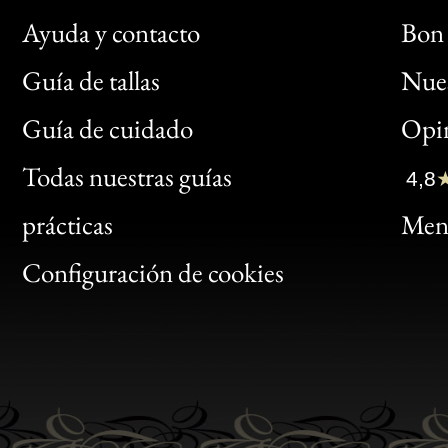
Ayuda y contacto
Bon 
Guía de tallas
Nues
Bon
Guía de cuidado
Opin
Clic
Todas nuestras guías
4,8
Bon
prácticas
Menc
Gen
Configuración de cookies