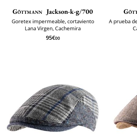
Göttmann
Jackson-k-g/700
Göt
Goretex impermeable, cortaviento
Lana Virgen, Cachemira
C
95€
00