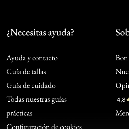
¿Necesitas ayuda?
Sob
Ayuda y contacto
Bon 
Guía de tallas
Nues
Bon
Guía de cuidado
Opin
Clic
Todas nuestras guías
4,8
Bon
prácticas
Menc
Gen
Configuración de cookies