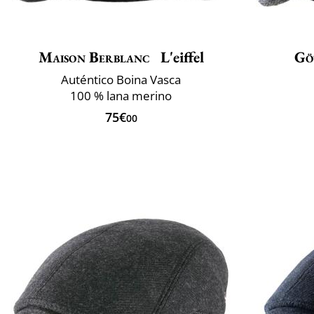
Maison Berblanc
L'eiffel
Gö
Auténtico Boina Vasca
100 % lana merino
75€
00