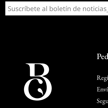
Ped
Regi
Enví
Segu