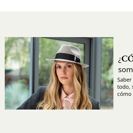
C
¿
som
Saber 
todo,
cómo i