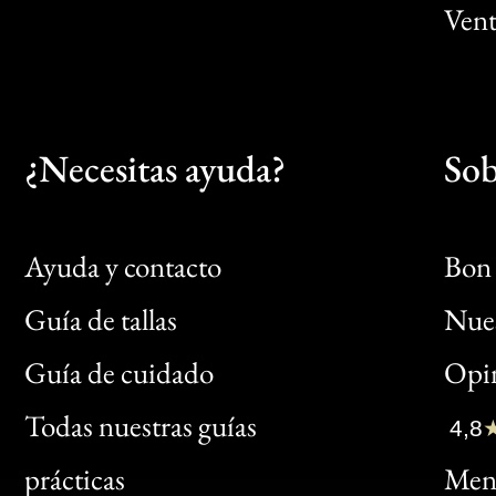
Vent
¿Necesitas ayuda?
Sob
Ayuda y contacto
Bon 
Guía de tallas
Nues
Bon
Guía de cuidado
Opin
Clic
Todas nuestras guías
4,8
Bon
prácticas
Menc