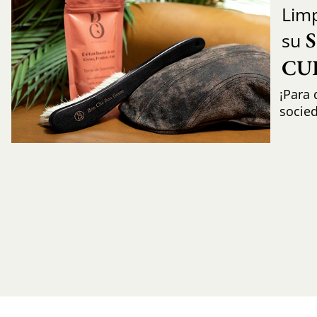
Limp
su
CU
¡Para 
socie