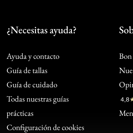
¿Necesitas ayuda?
Sob
Ayuda y contacto
Bon 
Guía de tallas
Nues
Bon
Guía de cuidado
Opin
Clic
Todas nuestras guías
4,8
Bon
prácticas
Menc
Gen
Configuración de cookies