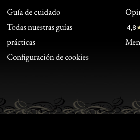
Bon
Guía de cuidado
Opin
Clic
Todas nuestras guías
4,8
Bon
prácticas
Menc
Gen
Configuración de cookies