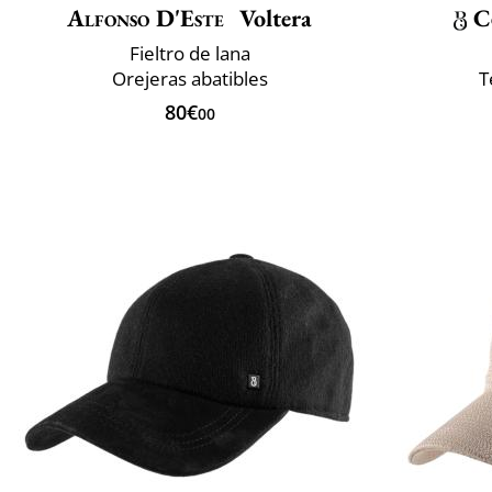
Alfonso D'Este
Voltera
C
Fieltro de lana
Orejeras abatibles
T
80€
00