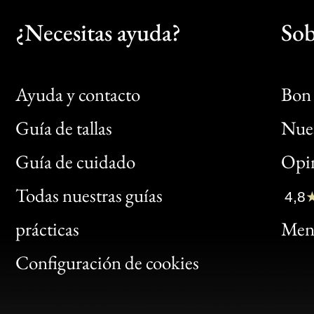
¿Necesitas ayuda?
Sob
Ayuda y contacto
Bon 
Guía de tallas
Nues
Bon
Guía de cuidado
Opin
Clic
Todas nuestras guías
4,8
Bon
prácticas
Menc
Gen
Configuración de cookies