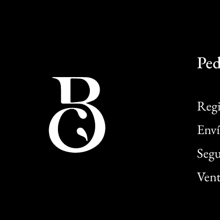
Ped
Regi
Enví
Segu
Vent