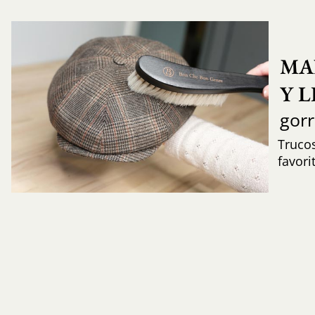
MA
Y 
gor
Trucos
favori