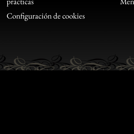
Bon
prácticas
Menc
Gen
Configuración de cookies