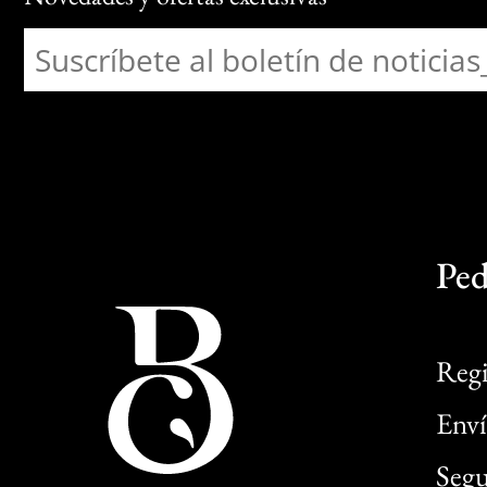
Ped
Regi
Enví
Segu